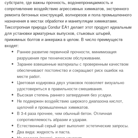
субстрате, где важны прочность, водонепроницаемость и
сопротивление воздействию агрессивных химикатов, экстренного
ремонта бетонных конструкций, волнорезов и пола промышленного
назначения в местах обработки и манипуляции химикатами.
Тиксотропная природа Condur EA1 делает этот продукт идеальным
для установки арматурных выпусков, стыковых штырей,
прижимных болтов и анкеража в целом. В число преимуществ
входят:
Раннее развитие первичной прочности, минимизация
разрушения при техническом обслуживании.
Заранее взвешенные материалы с проверенным качеством
обеспечивают постоянство и сокращают риск ошибок на
месте работ.
Цветовая кодировка двух упаковок позволяет визуально
удостовериться в правильности смешивания.
Высокая степень раннего затвердения без усадки.
Не подвержен воздействию широкого диапазона кислот,
щелочей и промышленных химикатов.
В 3-4 раза прочнее, чем обычный бетон. Отличная
сопротивляемость абразии и ударам.
Естественный серый цвет выполнят эстетические запросы.
Два вида: жидкость и паста.
Не оседает (паста), легко наносить.