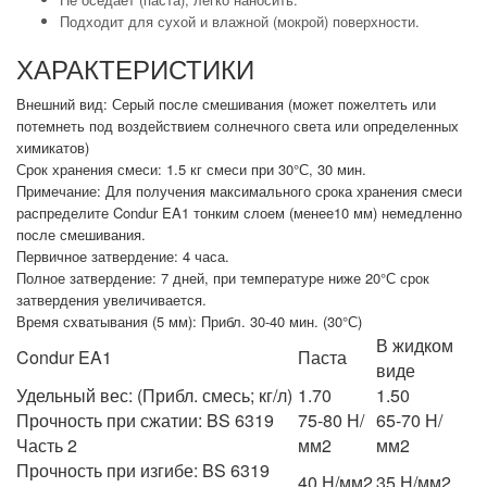
Подходит для сухой и влажной (мокрой) поверхности.
ХАРАКТЕРИСТИКИ
Внешний вид: Серый после смешивания (может пожелтеть или
потемнеть под воздействием солнечного света или определенных
химикатов)
Срок хранения смеси: 1.5 кг смеси при 30°С, 30 мин.
Примечание: Для получения максимального срока хранения смеси
распределите Condur EA1 тонким слоем (менее10 мм) немедленно
после смешивания.
Первичное затвердение: 4 часа.
Полное затвердение: 7 дней, при температуре ниже 20°С срок
затвердения увеличивается.
Время схватывания (5 мм): Прибл. 30-40 мин. (30°С)
В жидком
Condur EA1
Паста
виде
Удельный вес: (Прибл. смесь; кг/л)
1.70
1.50
Прочность при сжатии: BS 6319
75-80 Н/
65-70 Н/
Часть 2
мм2
мм2
Прочность при изгибе: BS 6319
40 Н/мм2
35 Н/мм2